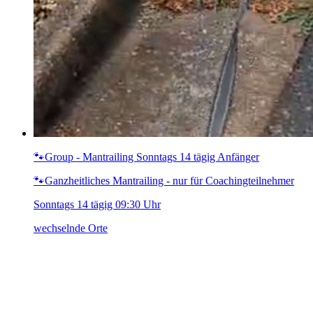
🐾Group - Mantrailing Sonntags 14 tägig Anfänger
🐾Ganzheitliches Mantrailing - nur für Coachingteilnehmer
Sonntags 14 tägig 09:30 Uhr
wechselnde Orte