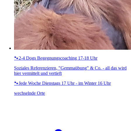
🐾2-4 Dogs Begegnungscoaching 17-18 Uhr
Soziales Referenzieren, "Gemmaübung" & Co. - all das wird
hier vermittelt und vertieft
🐾Jede Woche Dienstags 17 Uhr - im Winter 16 Uhr
wechselnde Orte