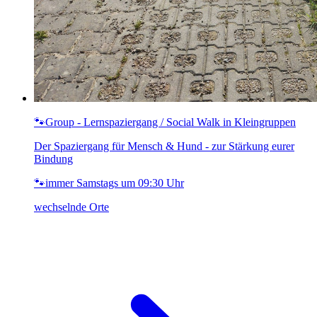
🐾Group - Lernspaziergang / Social Walk in Kleingruppen
Der Spaziergang für Mensch & Hund - zur Stärkung eurer
Bindung
🐾immer Samstags um 09:30 Uhr
wechselnde Orte